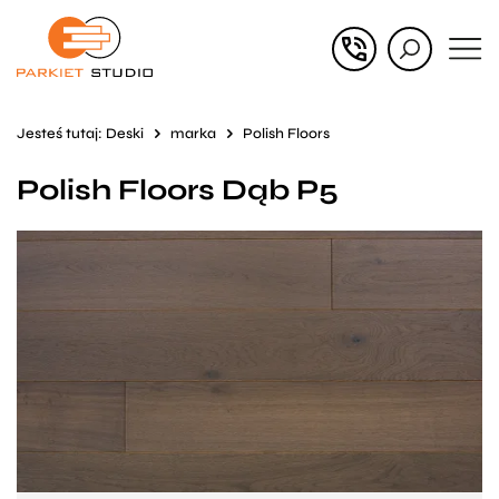
Przejdź
Przejdź
do menu
do
głównego
menu
Jesteś tutaj:
Deski
marka
Polish Floors
w
Polish Floors Dąb P5
stopce