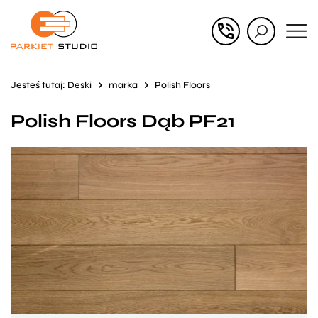
Przejdź
Przejdź
do menu
do
głównego
menu
Jesteś tutaj:
Deski
marka
Polish Floors
w
Polish Floors Dąb PF21
stopce