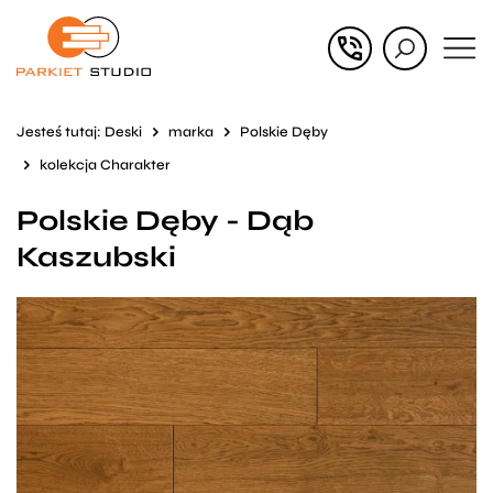
Przejdź
Przejdź
do menu
do
głównego
menu
Jesteś tutaj:
Deski
marka
Polskie Dęby
w
kolekcja Charakter
stopce
Polskie Dęby - Dąb
Kaszubski