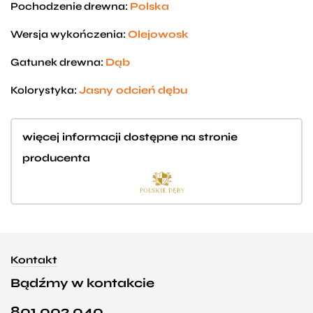
Pochodzenie drewna:
Polska
Wersja wykończenia:
Olejowosk
Gatunek drewna:
Dąb
Kolorystyka:
Jasny odcień dębu
więcej informacji dostępne na stronie
producenta
Kontakt
Bądźmy w kontakcie
801 002 040