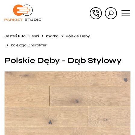
Przejdź
Przejdź
do menu
do
głównego
menu
Jesteś tutaj:
Deski
marka
Polskie Dęby
w
kolekcja Charakter
stopce
Polskie Dęby - Dąb Stylowy