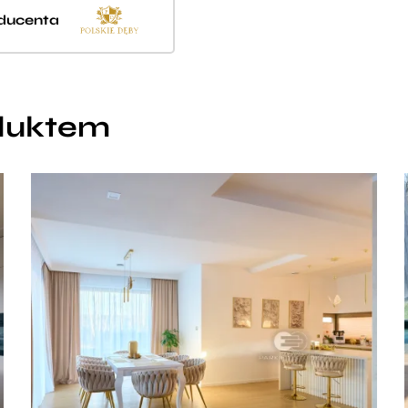
oducenta
oduktem