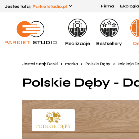
Firma
Ekologia
Jesteś tutaj:
Parkietstudio.pl
Przejdź
Przejdź
do menu
do
głównego
menu
w
Realizacje
Bestsellery
De
stopce
Jesteś tutaj:
Deski
marka
Polskie Dęby
kolekcja 
Polskie Dęby - D