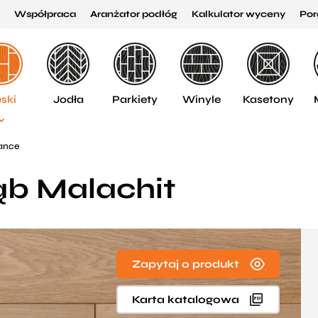
Współpraca
Aranżator podłóg
Kalkulator wyceny
Por
ski
Jodła
Parkiety
Winyle
Kasetony
Dance
ąb Malachit
Zapytaj o produkt
Karta katalogowa