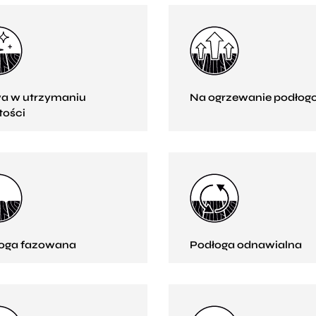
a w utrzymaniu
Na ogrzewanie podłog
tości
oga fazowana
Podłoga odnawialna