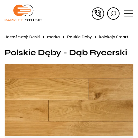
Przejdź
Przejdź
do menu
do
głównego
menu
Jesteś tutaj:
Deski
marka
Polskie Dęby
kolekcja Smart
w
Polskie Dęby - Dąb Rycerski
stopce