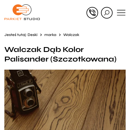
Przejdź
Przejdź
do menu
do
głównego
menu
Jesteś tutaj:
Deski
marka
Walczak
w
Walczak Dąb Kolor
stopce
Palisander (Szczotkowana)