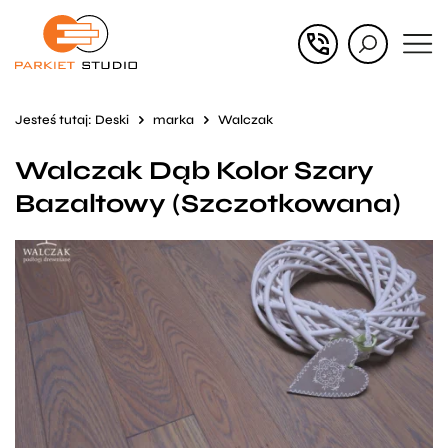
Przejdź
Przejdź
do menu
do
głównego
menu
Jesteś tutaj:
Deski
marka
Walczak
w
Walczak Dąb Kolor Szary
stopce
Bazaltowy (Szczotkowana)