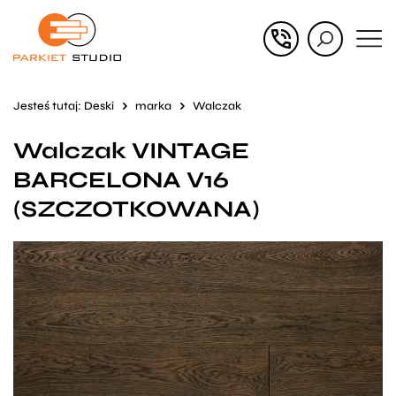
Przejdź
Przejdź
do menu
do
głównego
menu
Jesteś tutaj:
Deski
marka
Walczak
w
Walczak VINTAGE
stopce
BARCELONA V16
(SZCZOTKOWANA)