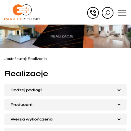
Przejdź
Przejdź
do menu
do
głównego
menu
w
stopce
Jesteś tutaj:
Realizacje
Realizacje
Rodzaj podłogi
Producent
Wersja wykończenia