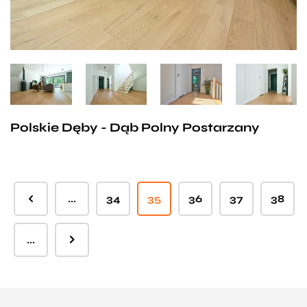
Polskie Dęby - Dąb Polny Postarzany
...
34
35
36
37
38
...