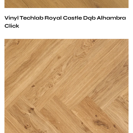
Vinyl Techlab Royal Castle Dąb Alhambra
Click
Przy zachowaniu określonych warunków panele mogą
być stosowane na ogrzewaniu podłogowym
wodnym. Producent na te panele udziela 25-letniej
gwarancji dla użytku domowego i 10- letniej gwarancji na
użytek komercyjny.