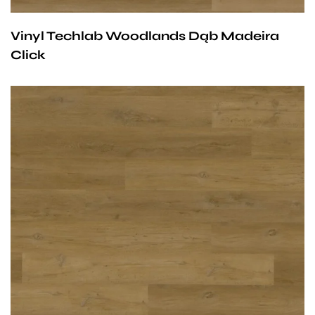
Vinyl Techlab Woodlands Dąb Madeira
Click
Przy zachowaniu określonych warunków panele mogą
być stosowane na ogrzewaniu podłogowym
wodnym. Producent na te panele udziela 25-letniej
gwarancji dla użytku domowego i 10- letniej gwarancji na
użytek komercyjny.