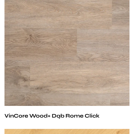
Przy zachowaniu określonych warunków panele mogą
być stosowane na ogrzewaniu podłogowym
wodnym. Producent na te panele udziela 25-letniej
gwarancji dla użytku domowego i 10- letniej gwarancji na
użytek komercyjny.
VinCore Wood+ Dąb Rome Click