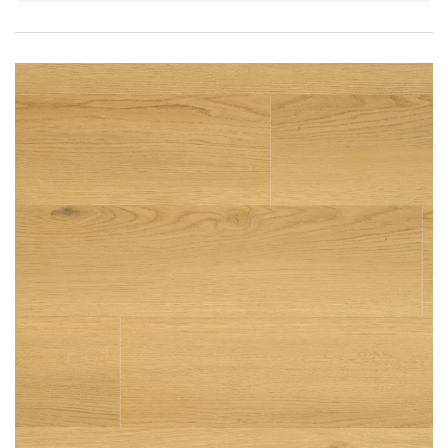
Przy zachowaniu określonych warunków panele mogą
być stosowane na ogrzewaniu podłogowym
wodnym. Producent na te panele udziela 25-letniej
gwarancji dla użytku domowego i 10- letniej gwarancji na
użytek komercyjny.