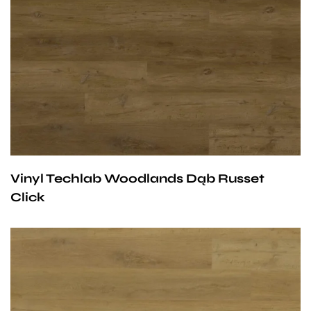
być stosowane na ogrzewaniu podłogowym
wodnym. Producent na te panele udziela 25-letniej
gwarancji dla użytku domowego i 10- letniej gwarancji na
użytek komercyjny.
Vinyl Techlab Woodlands Dąb Russet
Click