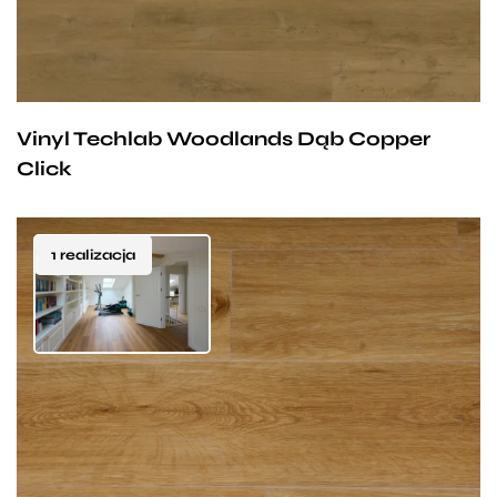
Vinyl Techlab Woodlands Dąb Copper
Click
1 realizacja
Przy zachowaniu określonych warunków panele mogą
być stosowane na ogrzewaniu podłogowym
wodnym. Producent na te panele udziela 25-letniej