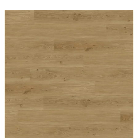
Przy zachowaniu określonych warunków panele mogą
być stosowane na ogrzewaniu podłogowym
wodnym. Producent na te panele udziela 25-letniej
gwarancji dla użytku domowego i 10- letniej gwarancji na
użytek komercyjny.