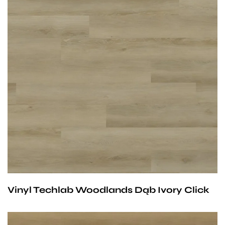
Przy zachowaniu określonych warunków panele mogą
być stosowane na ogrzewaniu podłogowym
wodnym. Producent na te panele udziela 25-letniej
gwarancji dla użytku domowego i 10- letniej gwarancji na
użytek komercyjny.
Vinyl Techlab Woodlands Dąb Ivory Click