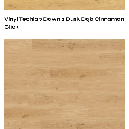
Vinyl Techlab Dawn 2 Dusk Dąb Cinnamon
Click
Przy zachowaniu określonych warunków panele mogą
być stosowane na ogrzewaniu podłogowym
wodnym. Producent na te panele udziela 25-letniej
gwarancji dla użytku domowego i 10- letniej gwarancji na
użytek komercyjny.