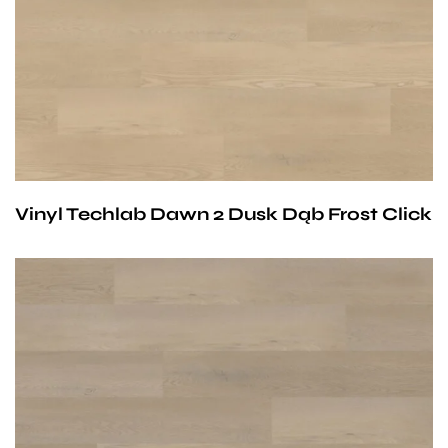
wodnym. Producent na te panele udziela 25-letniej
gwarancji dla użytku domowego i 10- letniej gwarancji na
użytek komercyjny.
Vinyl Techlab Dawn 2 Dusk Dąb Frost Click
Przy zachowaniu określonych warunków panele mogą