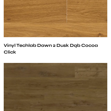
gwarancji dla użytku domowego i 10- letniej gwarancji na
użytek komercyjny.
Vinyl Techlab Dawn 2 Dusk Dąb Cocoa
Click
Przy zachowaniu określonych warunków panele mogą