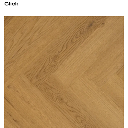
Click
Przy zachowaniu określonych warunków panele mogą
być stosowane na ogrzewaniu podłogowym
wodnym. Producent na te panele udziela 25-letniej
gwarancji dla użytku domowego i 10- letniej gwarancji na
użytek komercyjny.