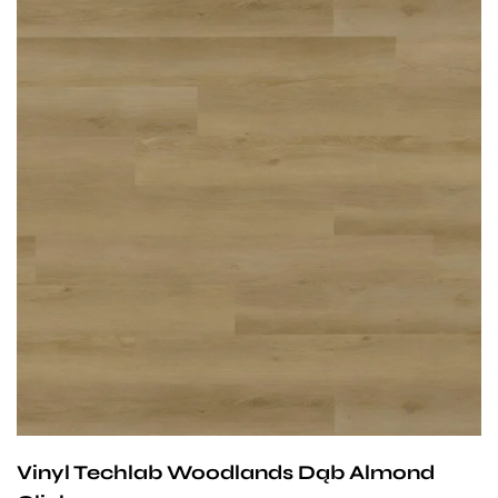
Przy zachowaniu określonych warunków panele mogą
być stosowane na ogrzewaniu podłogowym
wodnym. Producent na te panele udziela 25-letniej
gwarancji dla użytku domowego i 10- letniej gwarancji na
użytek komercyjny.
Vinyl Techlab Woodlands Dąb Almond