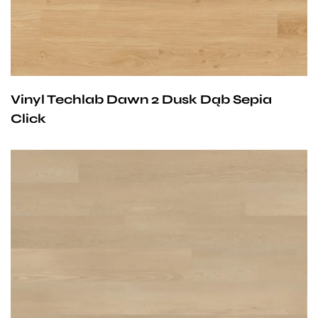
Vinyl Techlab Dawn 2 Dusk Dąb Sepia
Click
Przy zachowaniu określonych warunków panele mogą
być stosowane na ogrzewaniu podłogowym