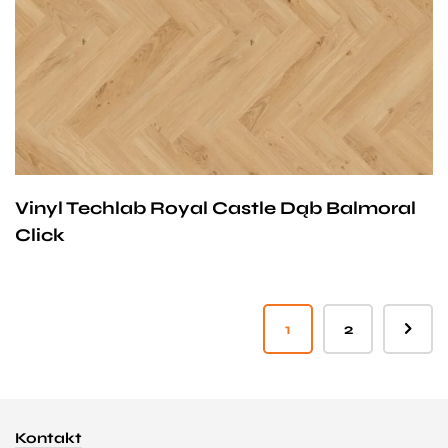
wodnym. Producent na te panele udziela 25-letniej
gwarancji dla użytku domowego i 10- letniej gwarancji na
użytek komercyjny.
Vinyl Techlab Royal Castle Dąb Balmoral
Click
1
2
Kontakt