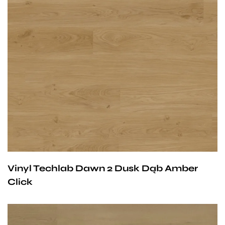
Przy zachowaniu określonych warunków panele mogą
być stosowane na ogrzewaniu podłogowym
wodnym. Producent na te panele udziela 25-letniej
gwarancji dla użytku domowego i 10- letniej gwarancji na
użytek komercyjny.
Vinyl Techlab Dawn 2 Dusk Dąb Amber
Click