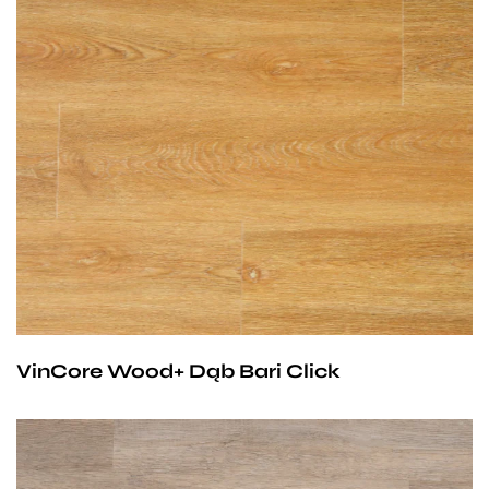
Przy zachowaniu określonych warunków panele mogą
być stosowane na ogrzewaniu podłogowym
wodnym. Producent na te panele udziela 25-letniej
gwarancji dla użytku domowego i 10- letniej gwarancji na
użytek komercyjny.
VinCore Wood+ Dąb Bari Click