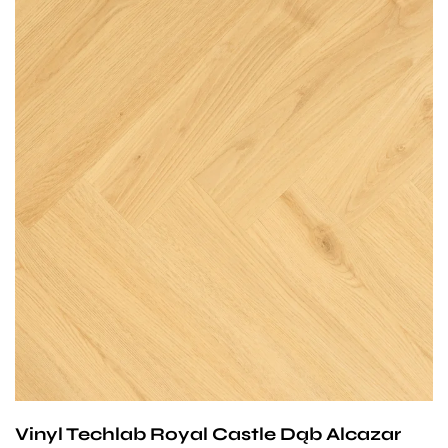
Przy zachowaniu określonych warunków panele mogą
być stosowane na ogrzewaniu podłogowym
wodnym. Producent na te panele udziela 25-letniej
gwarancji dla użytku domowego i 10- letniej gwarancji na
użytek komercyjny.
Vinyl Techlab Royal Castle Dąb Alcazar