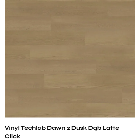
Przy zachowaniu określonych warunków panele mogą
być stosowane na ogrzewaniu podłogowym
wodnym. Producent na te panele udziela 25-letniej
gwarancji dla użytku domowego i 10- letniej gwarancji na
użytek komercyjny.
Vinyl Techlab Dawn 2 Dusk Dąb Latte
Click