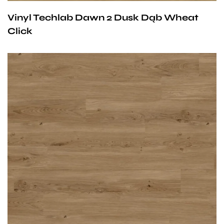
Vinyl Techlab Dawn 2 Dusk Dąb Wheat
Click
Przy zachowaniu określonych warunków panele mogą
być stosowane na ogrzewaniu podłogowym
wodnym. Producent na te panele udziela 25-letniej
gwarancji dla użytku domowego i 10- letniej gwarancji na
użytek komercyjny.