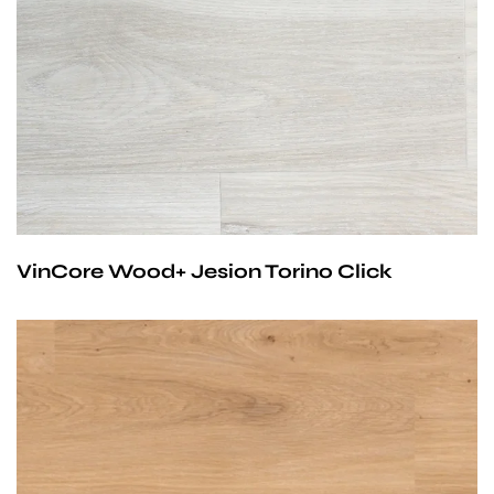
być stosowane na ogrzewaniu podłogowym
wodnym. Producent na te panele udziela 25-letniej
gwarancji dla użytku domowego i 10- letniej gwarancji na
użytek komercyjny.
VinCore Wood+ Jesion Torino Click