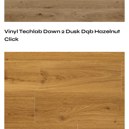
Vinyl Techlab Dawn 2 Dusk Dąb Hazelnut
Click
Przy zachowaniu określonych warunków panele mogą
być stosowane na ogrzewaniu podłogowym
wodnym. Producent na te panele udziela 25-letniej