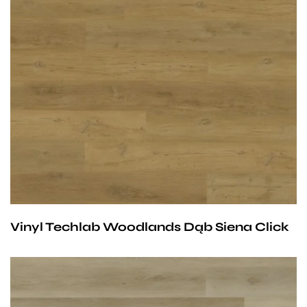
Przy zachowaniu określonych warunków panele mogą
być stosowane na ogrzewaniu podłogowym
wodnym. Producent na te panele udziela 25-letniej
gwarancji dla użytku domowego i 10- letniej gwarancji na
użytek komercyjny.
Vinyl Techlab Woodlands Dąb Siena Click