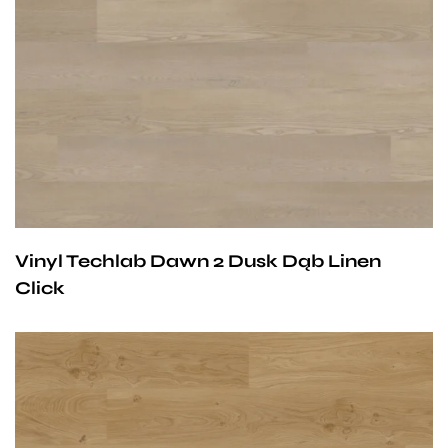
być stosowane na ogrzewaniu podłogowym
wodnym. Producent na te panele udziela 25-letniej
gwarancji dla użytku domowego i 10- letniej gwarancji na
użytek komercyjny.
Vinyl Techlab Dawn 2 Dusk Dąb Linen
Click