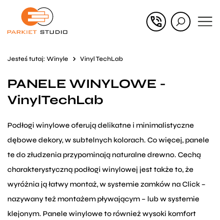
Przejdź
Przejdź
do menu
do
głównego
menu
Jesteś tutaj:
Winyle
Vinyl TechLab
w
PANELE WINYLOWE -
stopce
VinylTechLab
Podłogi winylowe oferują delikatne i minimalistyczne
dębowe dekory, w subtelnych kolorach. Co więcej, panele
te do złudzenia przypominają naturalne drewno. Cechą
charakterystyczną podłogi winylowej jest także to, że
wyróżnia ją łatwy montaż, w systemie zamków na Click –
nazywany też montażem pływającym – lub w systemie
klejonym. Panele winylowe to również wysoki komfort