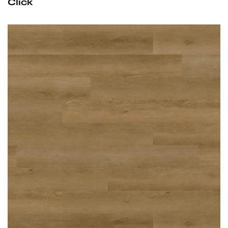
Click
Przy zachowaniu określonych warunków panele mogą
być stosowane na ogrzewaniu podłogowym
wodnym. Producent na te panele udziela 25-letniej
gwarancji dla użytku domowego i 10- letniej gwarancji na
użytek komercyjny.