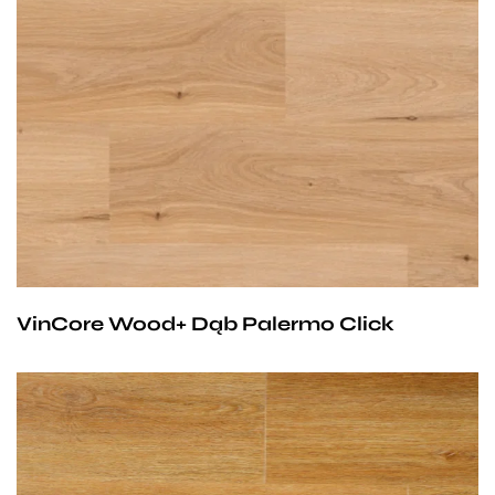
Przy zachowaniu określonych warunków panele mogą
być stosowane na ogrzewaniu podłogowym
wodnym. Producent na te panele udziela 25-letniej
gwarancji dla użytku domowego i 10- letniej gwarancji na
użytek komercyjny.
VinCore Wood+ Dąb Palermo Click