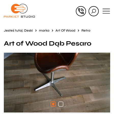
Przejdź
Przejdź
do menu
do
głównego
menu
Jesteś tutaj:
Deski
marka
Art Of Wood
Retro
w
Art of Wood Dąb Pesaro
stopce