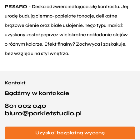
PESARO -
Deska odzwierciedlająca siłę kontrastu. Jej
urodę budują ciemno-popielate tonacje, delikatne
brązowe cienie oraz białe usłojenie. Tego typu mariaż
uzyskany został poprzez wielokrotne nakładanie olejów
o różnym kolorze. Efekt finalny? Zachwyca i zaskakuje,
bez względu na styl wnętrza.
Kontakt
Bądźmy w kontakcie
801 002 040
biuro@parkietstudio.pl
Uzyskaj bezpłatną wycenę