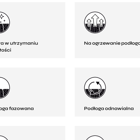
a w utrzymaniu
Na ogrzewanie podłog
tości
oga fazowana
Podłoga odnawialna