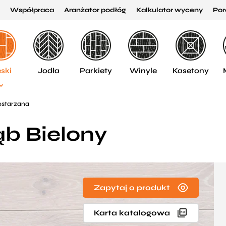
Współpraca
Aranżator podłóg
Kalkulator wyceny
Por
ski
Jodła
Parkiety
Winyle
Kasetony
ostarzana
ąb Bielony
Zapytaj o produkt
Karta katalogowa