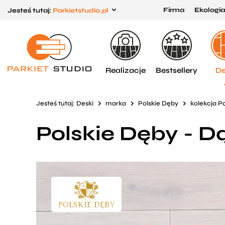
Firma
Ekologia
Jesteś tutaj:
Parkietstudio.pl
Przejdź
Przejdź
do menu
do
głównego
menu
w
Realizacje
Bestsellery
De
stopce
Jesteś tutaj:
Deski
marka
Polskie Dęby
kolekcja P
Polskie Dęby - D