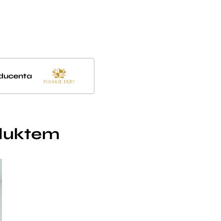
oducenta
oduktem